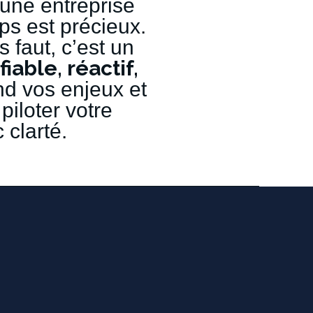
une
entreprise
ps
est
précieux.
s
faut,
c’est
un
fiable,
réactif,
nd
vos
enjeux
et
piloter
votre
c
clarté.