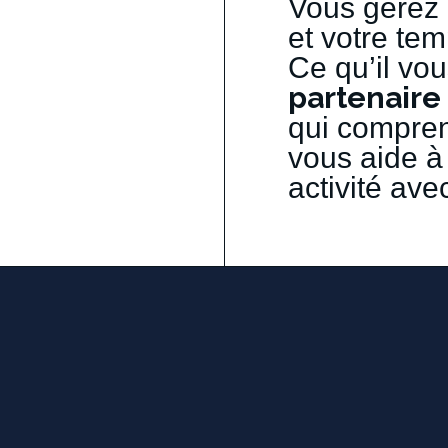
Vous
gérez
et
votre
tem
Ce
qu’il
vou
partenaire
qui
compre
vous
aide
à
activité
ave