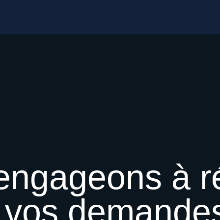
engageons
à
r
vos
demandes