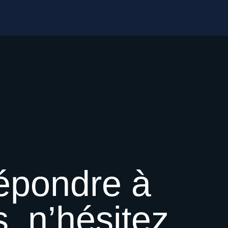
épondre
à
,
n’hésitez