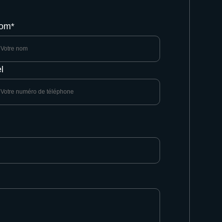
om*
l