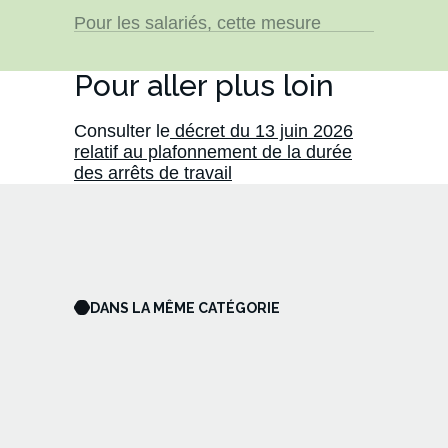
s’applique de manière uniforme,
quelle que soit la structure de
Pour les salariés, cette mesure
prescription. Les départements et
impose une réévaluation médicale
régions d’outre-mer sont également
plus régulière de leur état de santé,
Pour aller plus loin
concernés.
l’objectif étant de réduire
l’absentéisme prolongé en hausse.
Consulter le
décret du 13 juin 2026
relatif au plafonnement de la durée
des arrêts de travail
DANS LA MÊME CATÉGORIE