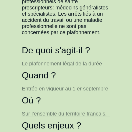
professionnels de santé
prescripteurs: médecins généralistes
et spécialistes. Les arrêts liés à un
accident du travail ou une maladie
professionnelle ne sont pas
concernées par ce plafonnement.
De quoi s'agit-il ?
Le plafonnement légal de la durée
des arrêts maladie : un mois
Quand ?
maximum pour la première
prescription, deux mois maximum
pour chaque prolongation. Les
Entrée en vigueur au 1 er septembre
renouvellements successifs restent
2026. La mesure s’applique aux
Où ?
possibles dans la limite de ce plafond
arrêts prescrits à compter de cette
bimestriel. Des dérogations
date. Les arrêts en cours au 1 er
médicales justifiées par écrit restent
septembre 2026 ne sont pas remis
Sur l’ensemble du territoire français,
possibles pour les pathologies graves
en cause.
sans distinction entre la médecine de
Quels enjeux ?
ou complexes.
ville ou hospitalière. Le plafond